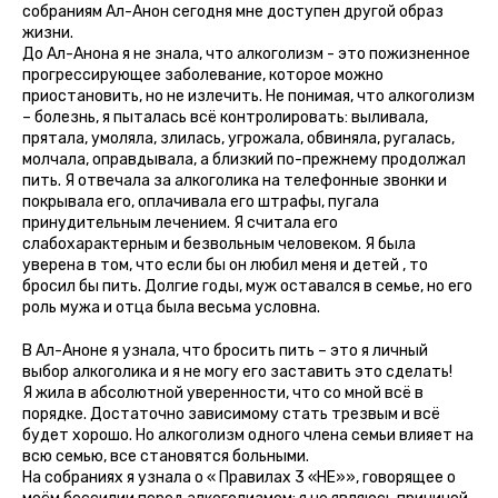
собраниям Ал-Анон сегодня мне доступен другой образ
жизни.
До Ал-Анона я не знала, что алкоголизм - это пожизненное
прогрессирующее заболевание, которое можно
приостановить, но не излечить. Не понимая, что алкоголизм
– болезнь, я пыталась всё контролировать: выливала,
прятала, умоляла, злилась, угрожала, обвиняла, ругалась,
молчала, оправдывала, а близкий по-прежнему продолжал
пить. Я отвечала за алкоголика на телефонные звонки и
покрывала его, оплачивала его штрафы, пугала
принудительным лечением. Я считала его
слабохарактерным и безвольным человеком. Я была
уверена в том, что если бы он любил меня и детей , то
бросил бы пить. Долгие годы, муж оставался в семье, но его
роль мужа и отца была весьма условна.
В Ал-Аноне я узнала, что бросить пить – это я личный
выбор алкоголика и я не могу его заставить это сделать!
Я жила в абсолютной уверенности, что со мной всё в
порядке. Достаточно зависимому стать трезвым и всё
будет хорошо. Но алкоголизм одного члена семьи влияет на
всю семью, все становятся больными.
На собраниях я узнала о « Правилах 3 «НЕ»», говорящее о