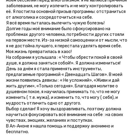
моём бессилии перед алкоголизмом: я не являюсь причиной
заболевания, не могу излечить и не могу контролировать
её. Я постигла основной призыв программы: отстраниться
от алкоголика и сосредоточиться на себе.
Я всё время пыталась вылечить чужую болезнь!
Долгие годы моё внимание было сфокусировано на
проблемах другого человека, потребности других стояли
на первом месте. Из-за низкой самооценки и от мысли, что
я не достойна лучшего, я перестала уделять время себе.
Моя жизнь превратилась в хаос!
На собрании я услышала : « Чтобы обрести покой в своей
душе, я должна заняться собой!». Я должна измениться!
День за днём я стала применять инструменты,
предлагаемые программой « Двенадцать Шагов». В моей
жизни появились девизы : « Не усложняй», «Живи и дай
жить другим», «Только сегодня». Благодаря молитве о
душевном покое, я научилась принимать то, что не могу
изменить ( т.е. мужа), и изменить то, что могу ( себя), и
мудрость отличить одно от другого.
Выбор сделан! Я хочу выздоравливать, поэтому должна
научиться фокусировать всё внимание на себе : на своих
чувствах, эмоциях, желаниях и поступках.
В Ал-Аноне я нашла помощь и поддержку анонимно и
бесплатно.