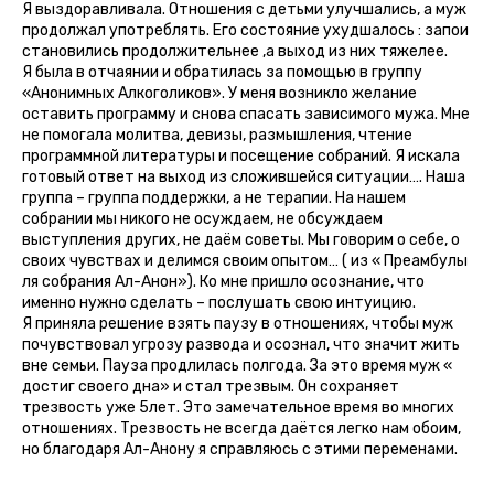
Я выздоравливала. Отношения с детьми улучшались, а муж
продолжал употреблять. Его состояние ухудшалось : запои
становились продолжительнее ,а выход из них тяжелее.
Я была в отчаянии и обратилась за помощью в группу
«Анонимных Алкоголиков». У меня возникло желание
оставить программу и снова спасать зависимого мужа. Мне
не помогала молитва, девизы, размышления, чтение
программной литературы и посещение собраний. Я искала
готовый ответ на выход из сложившейся ситуации…. Наша
группа – группа поддержки, а не терапии. На нашем
собрании мы никого не осуждаем, не обсуждаем
выступления других, не даём советы. Мы говорим о себе, о
своих чувствах и делимся своим опытом… ( из « Преамбулы
ля собрания Ал-Анон»). Ко мне пришло осознание, что
именно нужно сделать – послушать свою интуицию.
Я приняла решение взять паузу в отношениях, чтобы муж
почувствовал угрозу развода и осознал, что значит жить
вне семьи. Пауза продлилась полгода. За это время муж «
достиг своего дна» и стал трезвым. Он сохраняет
трезвость уже 5лет. Это замечательное время во многих
отношениях. Трезвость не всегда даётся легко нам обоим,
но благодаря Ал-Анону я справляюсь с этими переменами.