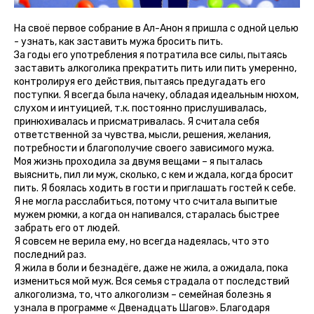
На своё первое собрание в Ал-Анон я пришла с одной целью
- узнать, как заставить мужа бросить пить.
За годы его употребления я потратила все силы, пытаясь
заставить алкоголика прекратить пить или пить умеренно,
контролируя его действия, пытаясь предугадать его
поступки. Я всегда была начеку, обладая идеальным нюхом,
слухом и интуицией, т.к. постоянно прислушивалась,
принюхивалась и присматривалась. Я считала себя
ответственной за чувства, мысли, решения, желания,
потребности и благополучие своего зависимого мужа.
Моя жизнь проходила за двумя вещами – я пыталась
выяснить, пил ли муж, сколько, с кем и ждала, когда бросит
пить. Я боялась ходить в гости и приглашать гостей к себе.
Я не могла расслабиться, потому что считала выпитые
мужем рюмки, а когда он напивался, старалась быстрее
забрать его от людей.
Я совсем не верила ему, но всегда надеялась, что это
последний раз.
Я жила в боли и безнадёге, даже не жила, а ожидала, пока
измениться мой муж. Вся семья страдала от последствий
алкоголизма, то, что алкоголизм – семейная болезнь я
узнала в программе « Двенадцать Шагов». Благодаря